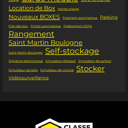
Garage
Location de Box
Monte-charge
Nouveaux BOXES
Parking
Paiement automatique
Plan des box
Portail automatique
Prélèvement SEPA
Rangement
Saint Martin Boulogne
Self-stockage
Saint Martin Boulogne
Signature électronique
Simulateur d'espace
Simulateur de surface
Stocker
Simulateur de taille
Simulateur de volume
Vidéosurveillance