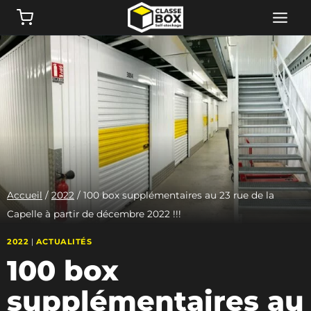
Aller
au
contenu
Accueil
/
2022
/
100 box supplémentaires au 23 rue de la
Capelle à partir de décembre 2022 !!!
2022
|
ACTUALITÉS
100 box
supplémentaires au