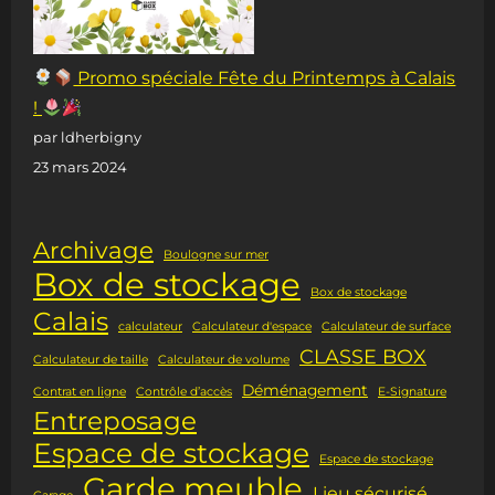
Promo spéciale Fête du Printemps à Calais
!
par ldherbigny
23 mars 2024
Archivage
Boulogne sur mer
Box de stockage
Box de stockage
Calais
calculateur
Calculateur d'espace
Calculateur de surface
CLASSE BOX
Calculateur de taille
Calculateur de volume
Déménagement
Contrat en ligne
Contrôle d’accès
E-Signature
Entreposage
Espace de stockage
Espace de stockage
Garde meuble
Lieu sécurisé