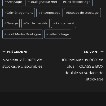
#
Archivage
#
Boulogne sur mer
#
Box de stockage
de
la
#
Déménagement
#
Entreposage
#
Espace de stockage
publication :
#
Garage
#
Garde meuble
#
Rangement
#
Saint Martin Boulogne
#
Self-stockage
Navigation
PRÉCÉDENT
SUIVANT
de
Nouveaux BOXES de
100 nouveaux BOX en
l’article
stockage disponibles !!!
plus !!! CLASSE BOX
double sa surface de
stockage