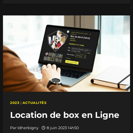
CENTRE
DE
STOCKAGE
À
CALAIS
2023
|
ACTUALITÉS
Location de box en Ligne
Par
ldherbigny
8 juin 2023 14h50