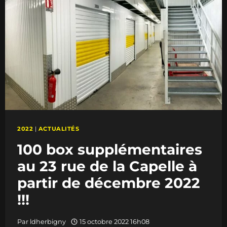
!!!
CLASSE
BOX
DOUBLE
SA
SURFACE
DE
STOCKAGE
2022
|
ACTUALITÉS
100 box supplémentaires
au 23 rue de la Capelle à
partir de décembre 2022
!!!
Par
ldherbigny
15 octobre 2022 16h08