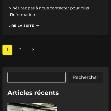
N’hésitez pas à nous contacter pour plus
d’information.
100
LIRE LA SUITE
BOX
SUPPLÉMENTAIRES
AU
Navigation
Page
1
2
23
de
suivante
RUE
page
DE
LA
Rechercher
Rechercher
CAPELLE
À
Articles récents
PARTIR
DE
DÉCEMBRE