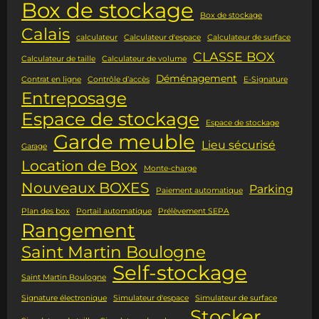
Box de stockage
Box de stockage
Calais
calculateur
Calculateur d'espace
Calculateur de surface
CLASSE BOX
Calculateur de taille
Calculateur de volume
Déménagement
Contrat en ligne
Contrôle d’accès
E-Signature
Entreposage
Espace de stockage
Espace de stockage
Garde meuble
Lieu sécurisé
Garage
Location de Box
Monte-charge
Nouveaux BOXES
Parking
Paiement automatique
Plan des box
Portail automatique
Prélèvement SEPA
Rangement
Saint Martin Boulogne
Self-stockage
Saint Martin Boulogne
Signature électronique
Simulateur d'espace
Simulateur de surface
Stocker