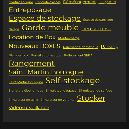
Déménagement
Contrat en ligne
Contrôle d’accès
E-Signature
Entreposage
Espace de stockage
Espace de stockage
Garde meuble
Lieu sécurisé
Garage
Location de Box
Monte-charge
Nouveaux BOXES
Parking
Paiement automatique
Plan des box
Portail automatique
Prélèvement SEPA
Rangement
Saint Martin Boulogne
Self-stockage
Saint Martin Boulogne
Signature électronique
Simulateur d'espace
Simulateur de surface
Stocker
Simulateur de taille
Simulateur de volume
Vidéosurveillance