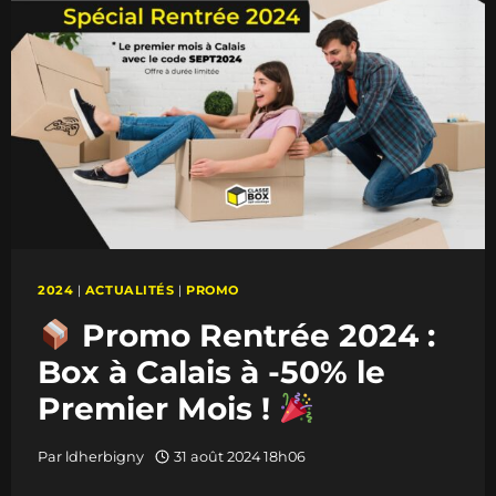
?
VOTRE
BOX
AU
MEILLEUR
PRIX
!
2024
|
ACTUALITÉS
|
PROMO
Promo Rentrée 2024 :
Box à Calais à -50% le
Premier Mois !
Par
ldherbigny
31 août 2024 18h06