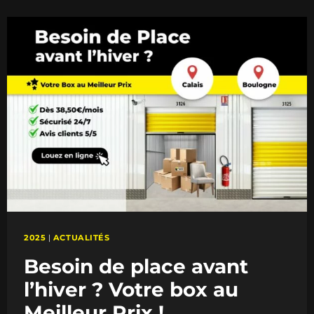
À
CALAIS
EN
VIDÉO
!
2025
|
ACTUALITÉS
Besoin de place avant
l’hiver ? Votre box au
Meilleur Prix !