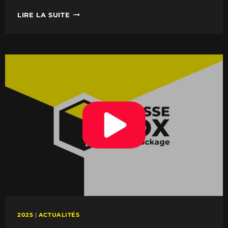
BOX
LIRE LA SUITE
À
BOULOGNE-
SUR-
MER
:
100
BOX
EN
PLUS
DISPONIBLES
FIN
2026
2025
|
ACTUALITÉS