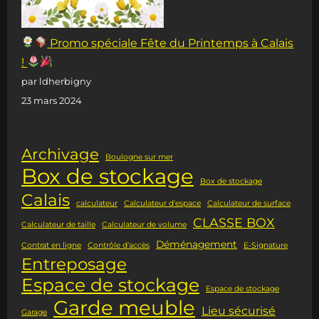
Promo spéciale Fête du Printemps à Calais
!
par ldherbigny
23 mars 2024
Archivage
Boulogne sur mer
Box de stockage
Box de stockage
Calais
calculateur
Calculateur d'espace
Calculateur de surface
CLASSE BOX
Calculateur de taille
Calculateur de volume
Déménagement
Contrat en ligne
Contrôle d’accès
E-Signature
Entreposage
Espace de stockage
Espace de stockage
Garde meuble
Lieu sécurisé
Garage