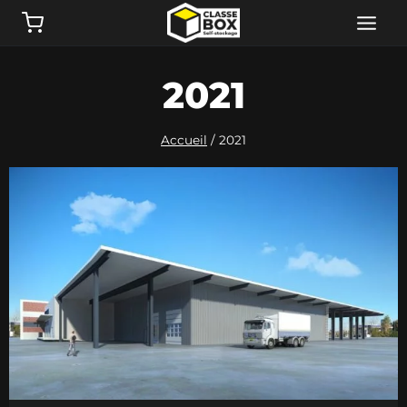
Aller
au
contenu
2021
Accueil
/
2021