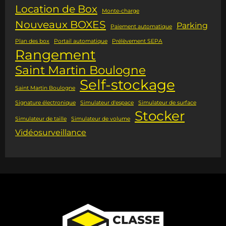
Location de Box
Monte-charge
Nouveaux BOXES
Parking
Paiement automatique
Plan des box
Portail automatique
Prélèvement SEPA
Rangement
Saint Martin Boulogne
Self-stockage
Saint Martin Boulogne
Signature électronique
Simulateur d'espace
Simulateur de surface
Stocker
Simulateur de taille
Simulateur de volume
Vidéosurveillance