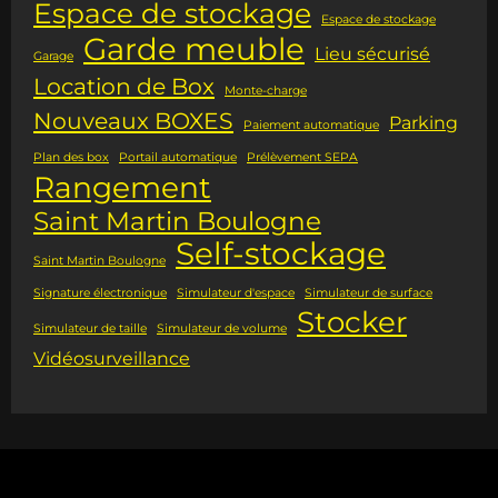
Espace de stockage
Espace de stockage
Garde meuble
Lieu sécurisé
Garage
Location de Box
Monte-charge
Nouveaux BOXES
Parking
Paiement automatique
Plan des box
Portail automatique
Prélèvement SEPA
Rangement
Saint Martin Boulogne
Self-stockage
Saint Martin Boulogne
Signature électronique
Simulateur d'espace
Simulateur de surface
Stocker
Simulateur de taille
Simulateur de volume
Vidéosurveillance