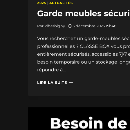
2025
|
ACTUALITÉS
Garde meubles sécuris
Par
ldherbigny
3 décembre 2025 15h48
Vous recherchez un garde-meubles sécuri
professionnelles ? CLASSE BOX vous pr
entièrement sécurisés, accessibles 7j/
besoin temporaire ou un stockage longu
répondre à…
GARDE
LIRE LA SUITE
MEUBLES
SÉCURISÉ
À
CALAIS
EN
VIDÉO