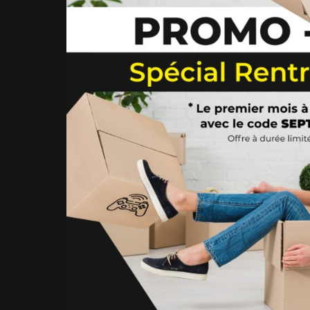
?
VOTRE
BOX
AU
MEILLEUR
PRIX
!