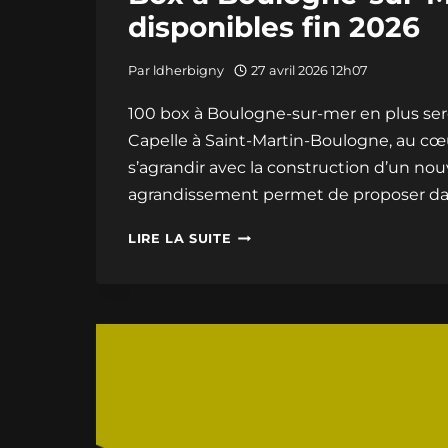
disponibles fin 2026
Par
ldherbigny
27 avril 2026 12h07
100 box à Boulogne-sur-mer en plus ser
Capelle à Saint-Martin-Boulogne, au cœu
s’agrandir avec la construction d’un nou
agrandissement permet de proposer da
BOX
LIRE LA SUITE
À
BOULOGNE-
SUR-
MER
:
100
BOX