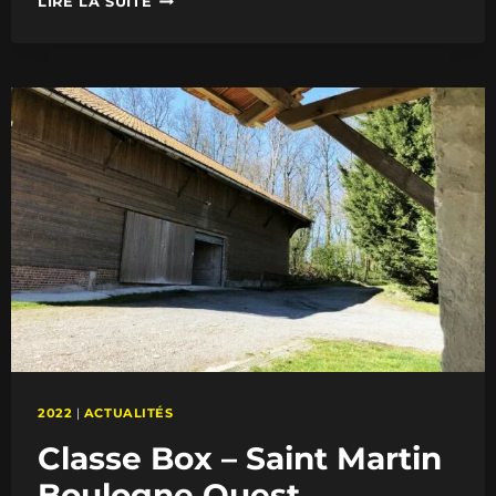
LIRE LA SUITE
BOX
–
SAINT
MARTIN
BOULOGNE
EST
2022
|
ACTUALITÉS
Classe Box – Saint Martin
Boulogne Ouest