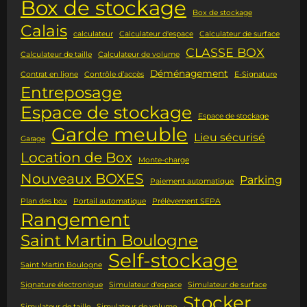
Box de stockage
Box de stockage
Calais
calculateur
Calculateur d'espace
Calculateur de surface
CLASSE BOX
Calculateur de taille
Calculateur de volume
Déménagement
Contrat en ligne
Contrôle d’accès
E-Signature
Entreposage
Espace de stockage
Espace de stockage
Garde meuble
Lieu sécurisé
Garage
Location de Box
Monte-charge
Nouveaux BOXES
Parking
Paiement automatique
Plan des box
Portail automatique
Prélèvement SEPA
Rangement
Saint Martin Boulogne
Self-stockage
Saint Martin Boulogne
Signature électronique
Simulateur d'espace
Simulateur de surface
Stocker
Simulateur de taille
Simulateur de volume