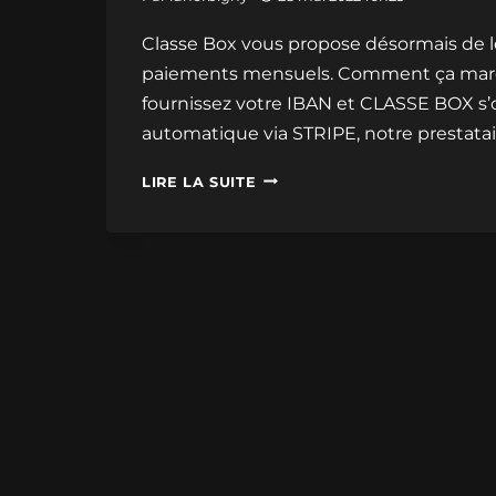
Classe Box vous propose désormais de l
paiements mensuels. Comment ça marche
fournissez votre IBAN et CLASSE BOX s’
automatique via STRIPE, notre prestatai
LOUEZ
LIRE LA SUITE
VOTRE
BOX
DE
STOCKAGE
EN
PRÉLÈVEMENT
SEPA