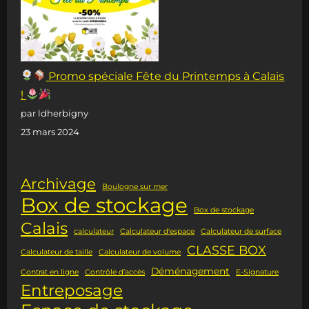
Promo spéciale Fête du Printemps à Calais
!
par ldherbigny
23 mars 2024
Archivage
Boulogne sur mer
Box de stockage
Box de stockage
Calais
calculateur
Calculateur d'espace
Calculateur de surface
CLASSE BOX
Calculateur de taille
Calculateur de volume
Déménagement
Contrat en ligne
Contrôle d’accès
E-Signature
Entreposage