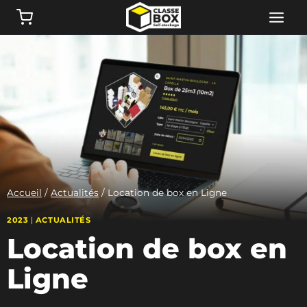
Aller
au
contenu
Accueil
/
Actualités
/
Location de box en Ligne
2023
|
ACTUALITÉS
Location de box en
Ligne