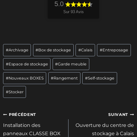
5.0
Sur 93 Avis
Étiquettes
#
Archivage
#
Box de stockage
#
Calais
#
Entreposage
de
la
#
Espace de stockage
#
Garde meuble
publication :
#
Nouveaux BOXES
#
Rangement
#
Self-stockage
#
Stocker
Navigation
PRÉCÉDENT
SUIVANT
de
Installation des
Ouverture du centre de
l’article
panneaux CLASSE BOX
stockage à Calais