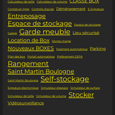
CLASSE BOX
Calculateur de taille
Calculateur de volume
Déménagement
Contrat en ligne
Contrôle d’accès
E-Signature
Entreposage
Espace de stockage
Espace de stockage
Garde meuble
Lieu sécurisé
Garage
Location de Box
Monte-charge
Nouveaux BOXES
Parking
Paiement automatique
Plan des box
Portail automatique
Prélèvement SEPA
Rangement
Saint Martin Boulogne
Self-stockage
Saint Martin Boulogne
Signature électronique
Simulateur d'espace
Simulateur de surface
Stocker
Simulateur de taille
Simulateur de volume
Vidéosurveillance