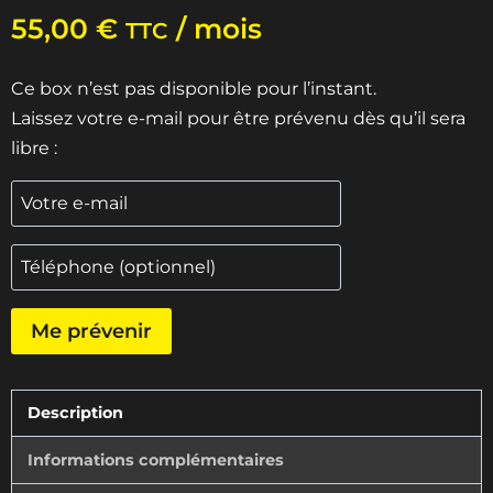
5 basé
55,00
€
/ mois
sur
TTC
notation
client
Ce box n’est pas disponible pour l’instant.
Laissez votre e-mail pour être prévenu dès qu’il sera
libre :
Me prévenir
Description
Informations complémentaires