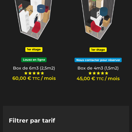
1er étage
1er étage
Louez en ligne
Nous contacter pour réserver
Box de 6m3 (2,5m2)
Box de 4m3 (1,5m2)
60,00
€
/ mois
45,00
€
/ mois
TTC
TTC
Note
Note
5.00
5.00
sur 5
sur 5
Filtrer par tarif