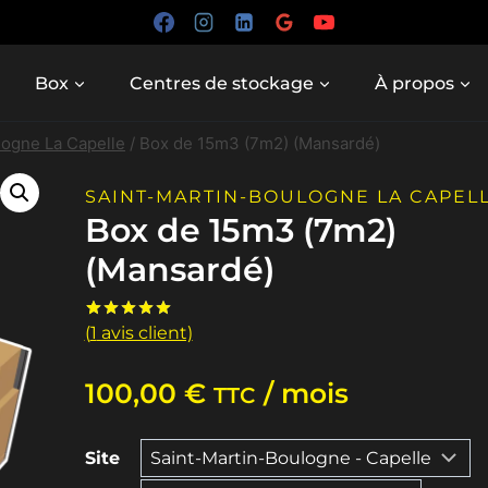
Box
Centres de stockage
À propos
logne La Capelle
/
Box de 15m3 (7m2) (Mansardé)
SAINT-MARTIN-BOULOGNE LA CAPEL
Box de 15m3 (7m2)
(Mansardé)
(
1
avis client)
Noté
1
5.00
sur 5 basé
sur
notation
100,00
€
/ mois
client
TTC
Site