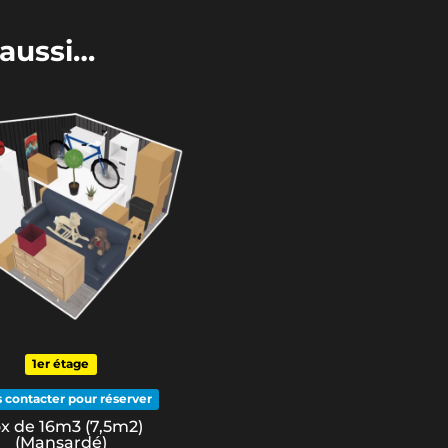
 aussi…
1er étage
 contacter pour réserver
x de 16m3 (7,5m2)
(Mansardé)