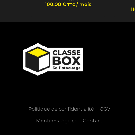
100,00
€
/ mois
TTC
Note
1
5.00
sur 5
Politique de confidentialité
CGV
Mentions légales
Contact