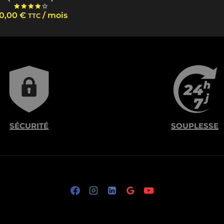
10,00
€
/ mois
TTC
Note
4.00
sur 5
SÉCURITÉ
SOUPLESSE