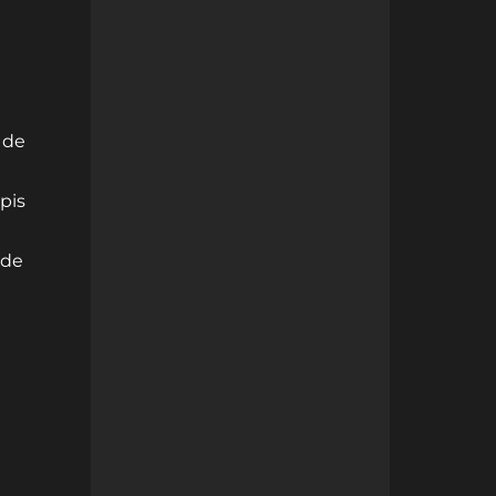
 de
apis
 de