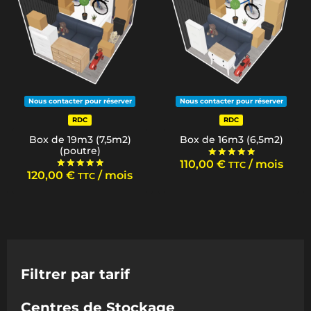
Nous contacter pour réserver
Nous contacter pour réserver
RDC
RDC
Box de 19m3 (7,5m2)
Box de 16m3 (6,5m2)
(poutre)
110,00
€
/ mois
TTC
Note
120,00
€
/ mois
5.00
TTC
Note
sur 5
5.00
sur 5
Filtrer par tarif
Centres de Stockage