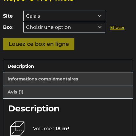
Site
Box
Effacer
quantité
Louez ce box en ligne
de
Box
de
Description
18m3
Informations complémentaires
(7m2)
Avis (1)
Description
Volume :
18 m³