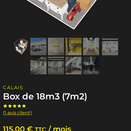
CALAIS
Box de 18m3 (7m2)
(
1
avis client)
Noté
1
5.00
sur 5 basé
sur
notation
115,00
€
/ mois
client
TTC